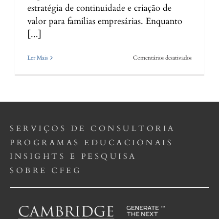
estratégia de continuidade e criação de
valor para famílias empresárias. Enquanto
[...]
em
Ler Mais
Comentários desativados
Na
contramão
da
teoria:
Como
Famílias
Empresárias
SERVIÇOS DE CONSULTORIA
criam
valor
PROGRAMAS EDUCACIONAIS
com
diversificaç
INSIGHTS E PESQUISA
SOBRE CFEG