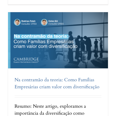
e
Agonia
ou
Mudança
e
Ambição:
Em
tempos
difíceis,
M&A
pode
ser
o
atalho
estratégico
para
Na contramão da teoria: Como Famílias
reinventar
o
Empresárias criam valor com diversificação
futuro
Resumo: Neste artigo, exploramos a
importância da diversificação como