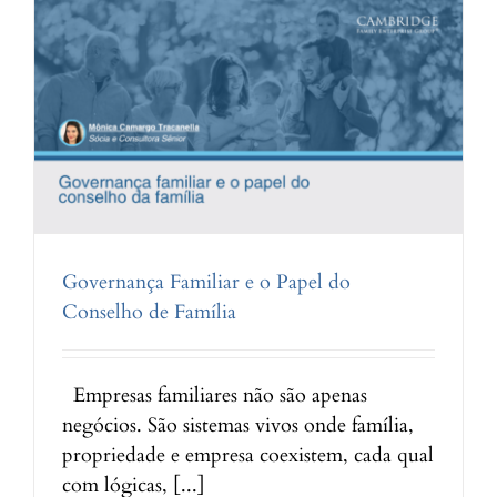
como
nasce
um
conselho
de
família
na
vida
real
Governança Familiar e o Papel do
Conselho de Família
Empresas familiares não são apenas
negócios. São sistemas vivos onde família,
propriedade e empresa coexistem, cada qual
com lógicas, [...]