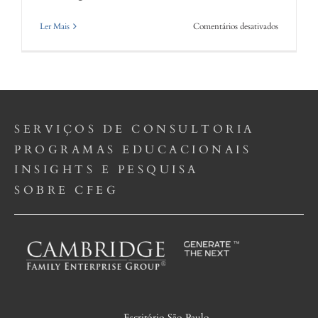
em
Ler Mais
Comentários desativados
Governanç
Familiar
e
o
Papel
do
Conselho
SERVIÇOS DE CONSULTORIA
de
Família
PROGRAMAS EDUCACIONAIS
INSIGHTS E PESQUISA
SOBRE CFEG
Escritório São Paulo